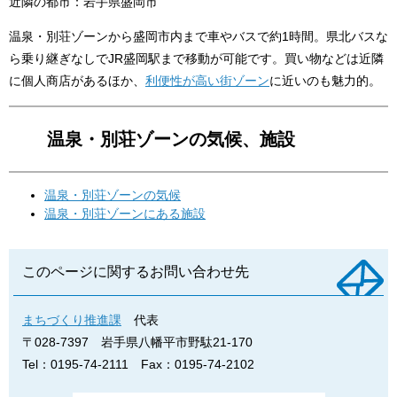
近隣の都市：岩手県盛岡市
温泉・別荘ゾーンから盛岡市内まで車やバスで約1時間。県北バスな
ら乗り継ぎなしでJR盛岡駅まで移動が可能です。買い物などは近隣
に個人商店があるほか、
利便性が高い街ゾーン
に近いのも魅力的。
温泉・別荘ゾーンの気候、施設
温泉・別荘​ゾーンの気候
温泉・別荘​ゾーンにある施設
このページに関するお問い合わせ先
まちづくり推進課
代表
〒028-7397
岩手県八幡平市野駄21-170
Tel：0195-74-2111
Fax：0195-74-2102