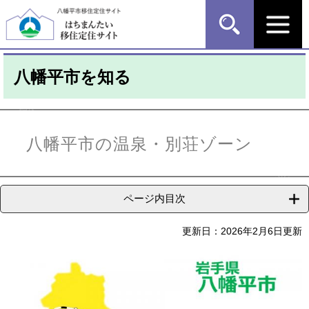
ペ
メ
ー
ニ
ジ
ュ
の
ー
先
を
八幡平市を知る
頭
飛
で
ば
す
し
本
。
て
文
本
八幡平市の温泉・別荘ゾーン
文
へ
ページ内目次
更新日：2026年2月6日更新