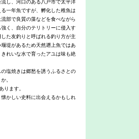
合流し、河口のある八戸市で太平洋
える一年魚ですが、孵化した稚魚は
上流部で良質の藻などを食べながら
も強く、自分のテリトリーに侵入す
用した友釣りと呼ばれる釣り方が主
い堰堤があるため天然遡上魚ではあ
、きれいな水で育ったアユは味も絶
ユの塩焼きは郷愁を誘うふるさとの
うか。
あります。
う懐かしい史料に出会えるかもしれ