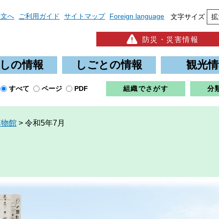
本文へ
ご利用ガイド
サイトマップ
Foreign language
文字サイズ
拡
防災・災害情報
しの情報
しごとの情報
観光情
すべて
ページ
PDF
組織でさがす
分
博物館
>
令和5年7月