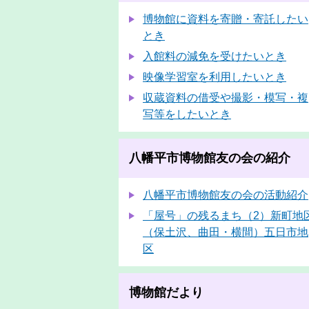
博物館に資料を寄贈・寄託したい
とき
入館料の減免を受けたいとき
映像学習室を利用したいとき
収蔵資料の借受や撮影・模写・複
写等をしたいとき
八幡平市博物館友の会の紹介
八幡平市博物館友の会の活動紹介
「屋号」の残るまち（2）新町地
（保土沢、曲田・横間）五日市地
区
博物館だより