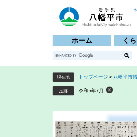
ペ
メ
ー
ニ
ジ
ュ
の
ー
先
を
ホーム
くら
頭
飛
で
ば
G
す
し
o
。
て
o
本
g
文
トップページ
>
八幡平市
現在地
l
へ
e
令和5年7月
カ
ス
タ
ム
検
索