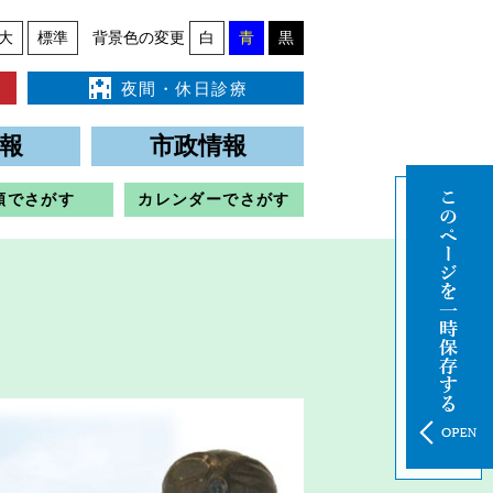
大
標準
背景色の変更
白
青
黒
夜間・休日診療
報
市政情報
類でさがす
カレンダーでさがす