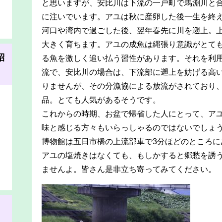
と思いますが、安比川は下流の一戸町で馬淵川と
に注いでいます。アユは秋に産卵した後一生を終
河口や湾内で過ごした後、翌年春先に川を遡上。
大きく育ちます。アユの成魚は縄張り意識がとて
紹
る魚を激しく追い払う習性があります。それを利
流で、安比川の場合は、下流部に遡上を妨げる高
りませんが、その分漁協による放流がされており
品。とても人気があるそうです。
これからの時期、お盆で帰省した人にとって、ア
味と感じる方々もいらっしゃるのではないでしょ
博物館は五日市橋の上流部車で3分ほどのところに
アユの塩焼きはなくても、もしかすると郷愁を誘
ませんよ。皆さん是非立ち寄ってみてください。