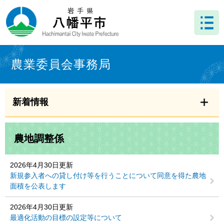
ペ
メ
ー
ニ
ジ
ュ
の
ー
先
を
本
頭
飛
文
農業委員会事務局
で
ば
す
し
。
て
本
新着情報
文
へ
農地調整係
2026年4月30日更新
新規参入者への貸し付け等を行うことについて同意を得た農地
面積を公表します
2026年4月30日更新
最適化活動の目標の設定等について