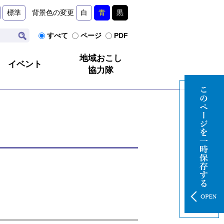
標準
背景色の変更
白
青
黒
すべて
ページ
PDF
地域おこし
イベント
協力隊