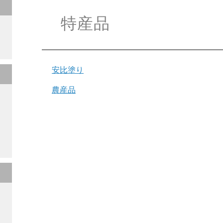
本
文
特産品
安比塗り
農産品