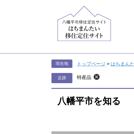
ペ
メ
ー
ニ
ジ
ュ
の
ー
先
を
頭
飛
で
ば
す
し
。
て
現在地
トップページ
>
はちまん
本
文
特産品
へ
八幡平市を知る