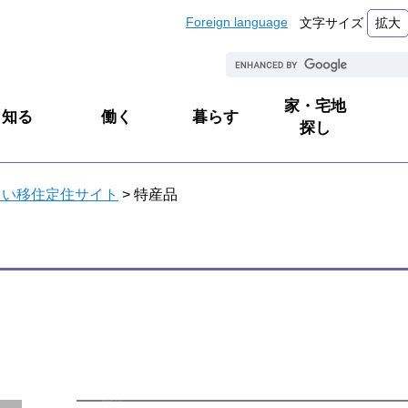
Foreign language
文字サイズ
拡大
G
o
o
家・宅地
知る
働く
暮らす
g
探し
l
e
カ
たい移住定住サイト
>
特産品
ス
タ
ム
検
索