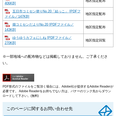
地区指定配布
406KB]
五日市コミセン便りNo.20「結っこ」 [PDFフ
地区指定配布
ァイル／147KB]
畑コミセンだよりNo.20 [PDFファイル／
地区指定配布
143KB]
ゆうゆうカフェにしね [PDFファイル／
地区指定回覧
270KB]
※一部地域への配布物などは掲載しておりません。ご了承くださ
い。
PDF形式のファイルをご覧頂く場合には、Adobe社が提供するAdobe Readerが
必要です。
Adobe Readerをお持ちでない方は、バナーのリンク先からダウン
ロードして下さい。(無料)
このページに関するお問い合わせ先