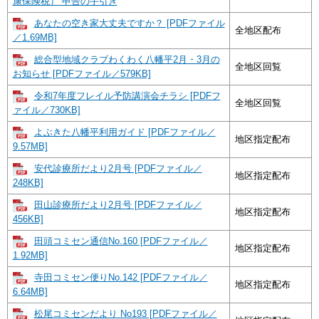
康保険税） 申告の手引き
あなたの空き家大丈夫ですか？ [PDFファイル
全地区配布
／1.69MB]
総合型地域クラブわくわく八幡平2月・3月の
全地区回覧
お知らせ [PDFファイル／579KB]
令和7年度フレイル予防講演会チラシ [PDFフ
全地区回覧
ァイル／730KB]
よぶきた八幡平利用ガイド [PDFファイル／
地区指定配布
9.57MB]
安代診療所だより2月号 [PDFファイル／
地区指定配布
248KB]
田山診療所だより2月号 [PDFファイル／
地区指定配布
456KB]
田頭コミセン通信No.160 [PDFファイル／
地区指定配布
1.92MB]
寺田コミセン便りNo.142 [PDFファイル／
地区指定配布
6.64MB]
松尾コミセンだより No193 [PDFファイル／