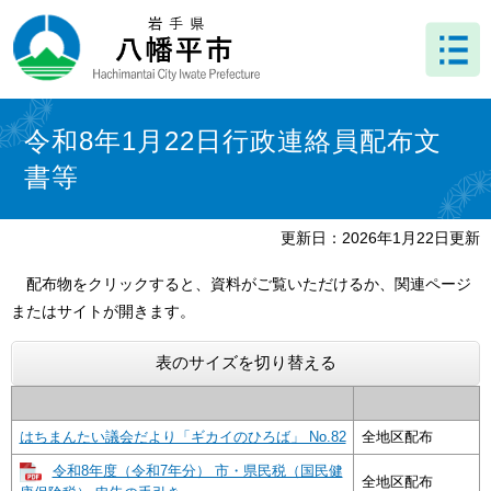
ペ
メ
ー
ニ
ジ
ュ
の
ー
先
を
本
頭
飛
文
令和8年1月22日行政連絡員配布文
で
ば
書等
す
し
。
て
本
更新日：2026年1月22日更新
文
へ
配布物をクリックすると、資料がご覧いただけるか、関連ページ
またはサイトが開きます。
表のサイズを切り替える
はちまんたい議会だより「ギカイのひろば」 No.82
全地区配布
令和8年度（令和7年分） 市・県民税（国民健
全地区配布