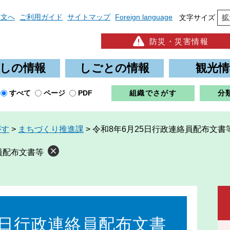
本文へ
ご利用ガイド
サイトマップ
Foreign language
文字サイズ
拡
防災・災害情報
しの情報
しごとの情報
観光情
すべて
ページ
PDF
組織でさがす
分
がす
>
まちづくり推進課
>
令和8年6月25日行政連絡員配布文書
員配布文書等
5日行政連絡員配布文書