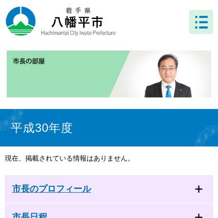
ペ
メ
ー
ニ
ジ
ュ
の
ー
先
を
頭
飛
で
ば
す
し
。
て
本
文
本
へ
文
平成30年度
現在、掲載されている情報はありません。
市長のプロフィール
市長日程