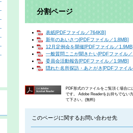
）
分割ページ
）
）
表紙[PDFファイル／764KB]
）
新年のあいさつ[PDFファイル／1.8MB]
）
12月定例会を開催[PDFファイル／1.9MB
）
一般質問ここが聞きたい[PDFファイル／7.
委員会活動報告[PDFファイル／1.9MB]
隠れた名所探訪・あとがき[PDFファイル／1
PDF形式のファイルをご覧頂く場合には、A
です。
Adobe Readerをお持ち
て下さい。(無料)
このページに関するお問い合わせ先