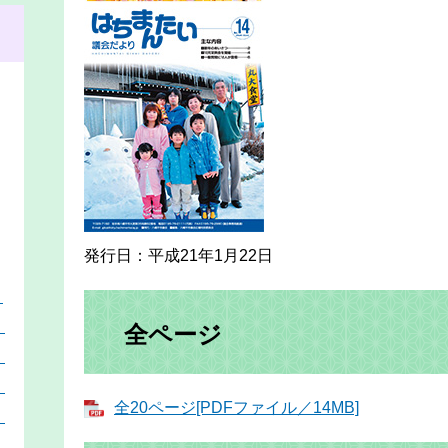
発行日：平成21年1月22日
）
）
全ページ
）
）
全20ページ[PDFファイル／14MB]
）
）