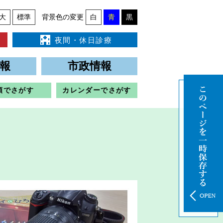
大
標準
背景色の変更
白
青
黒
夜間・休日診療
報
市政情報
類でさがす
カレンダーでさがす