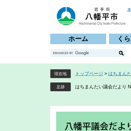
ペ
メ
ー
ニ
ジ
ュ
の
ー
先
を
ホーム
くら
頭
飛
で
ば
G
す
し
o
。
て
o
本
g
文
トップページ
>
はちまん
現在地
l
へ
e
はちまんたい議会だより No
カ
ス
タ
ム
検
索