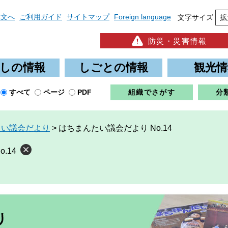
本文へ
ご利用ガイド
サイトマップ
Foreign language
文字サイズ
拡
防災・災害情報
しの情報
しごとの情報
観光情
すべて
ページ
PDF
組織でさがす
分
たい議会だより
>
はちまんたい議会だより No.14
.14