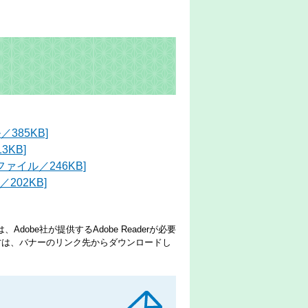
385KB]
KB]
ァイル／246KB]
202KB]
dobe社が提供するAdobe Readerが必要
でない方は、バナーのリンク先からダウンロードし