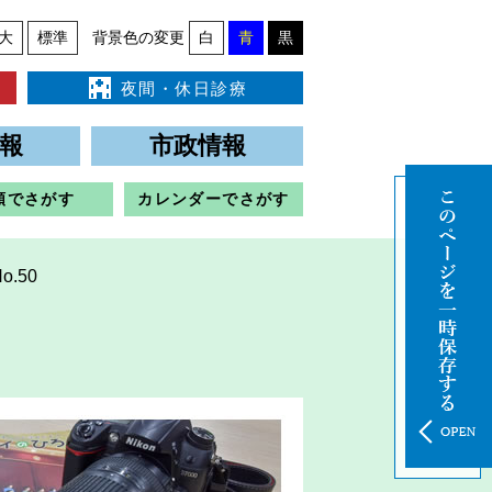
大
標準
背景色の変更
白
青
黒
夜間・休日診療
報
市政情報
類でさがす
カレンダーでさがす
.50