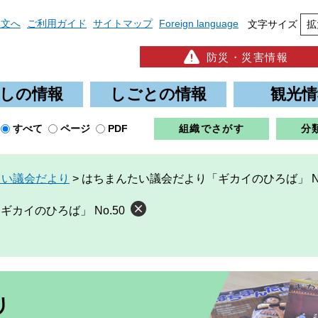
本文へ
ご利用ガイド
サイトマップ
Foreign language
文字サイズ
拡
防災・災害情報
しの情報
しごとの情報
観光情
すべて
ページ
PDF
組織でさがす
分
たい議会だより
>
はちまんたい議会だより「ギカイのひろば」 No
カイのひろば」 No.50