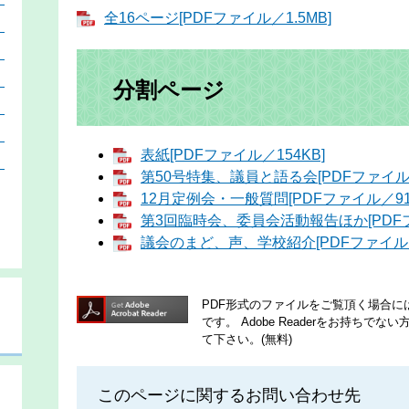
全16ページ[PDFファイル／1.5MB]
）
）
）
分割ページ
）
）
表紙[PDFファイル／154KB]
）
第50号特集、議員と語る会[PDFファイル／
12月定例会・一般質問[PDFファイル／913
第3回臨時会、委員会活動報告ほか[PDFフ
議会のまど、声、学校紹介[PDFファイル／
PDF形式のファイルをご覧頂く場合には、A
です。
Adobe Readerをお持ち
て下さい。(無料)
このページに関するお問い合わせ先