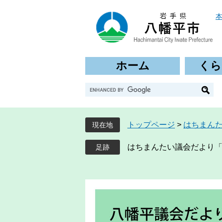
ペ
メ
ー
ニ
ジ
ュ
の
ー
先
を
ホーム
くら
頭
飛
で
ば
G
す
し
o
。
て
o
本
g
文
トップページ
>
はちまん
現在地
l
へ
e
はちまんたい議会だより「ギ
カ
ス
タ
ム
検
索