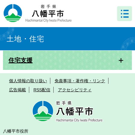
ペ
メ
ー
ニ
ジ
ュ
の
ー
先
を
本
頭
飛
文
土地・住宅
で
ば
す
し
。
て
住宅支援
本
文
へ
個人情報の取り扱い
免責事項・著作権・リンク
広告掲載
RSS配信
アクセシビリティ
八幡平市役所