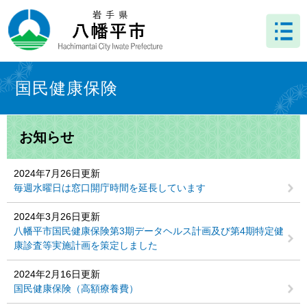
ペ
メ
ー
ニ
ジ
ュ
の
ー
先
を
本
頭
飛
文
国民健康保険
で
ば
す
し
。
て
お知らせ
本
文
へ
2024年7月26日更新
毎週水曜日は窓口開庁時間を延長しています
2024年3月26日更新
八幡平市国民健康保険第3期データヘルス計画及び第4期特定健
康診査等実施計画を策定しました
2024年2月16日更新
国民健康保険（高額療養費）