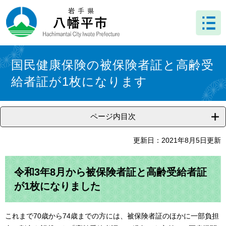
ペ
メ
ー
ニ
ジ
ュ
の
ー
先
を
本
頭
飛
文
国民健康保険の被保険者証と高齢受
で
ば
給者証が1枚になります
す
し
。
て
本
文
ページ内目次
へ
更新日：2021年8月5日更新
令和3年8月から被保険者証と高齢受給者証
が1枚になりました
これまで70歳から74歳までの方には、被保険者証のほかに一部負担