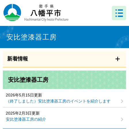
ペ
メ
ー
ニ
ジ
ュ
の
ー
先
を
本
頭
飛
文
安比塗漆器工房
で
ば
す
し
。
て
本
新着情報
文
へ
安比塗漆器工房
2026年5月15日更新
（終了しました）安比塗漆器工房のイベントを紹介します
2025年2月3日更新
安比塗漆器工房の紹介