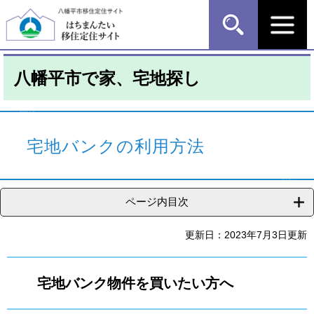
ペ
メ
ー
ニ
ジ
ュ
の
ー
先
を
八幡平市で家、宅地探し
頭
飛
で
ば
す
し
本
。
て
文
本
宅地バンクの利用方法
文
へ
ページ内目次
更新日：2023年7月3日更新
宅地バンク物件を買いたい方へ