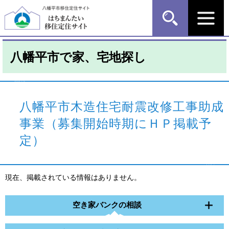
ペ
メ
ー
ニ
ジ
ュ
の
ー
先
を
八幡平市で家、宅地探し
頭
飛
で
ば
す
し
本
。
て
文
本
八幡平市木造住宅耐震改修工事助成
文
事業（募集開始時期にＨＰ掲載予
へ
定）
現在、掲載されている情報はありません。
空き家バンクの相談