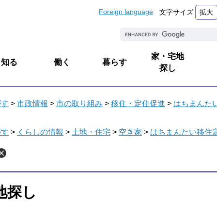
Foreign language
文字サイズ
拡大
G
o
o
家・宅地
知る
働く
暮らす
g
探し
l
e
カ
がす
>
市政情報
>
市の取り組み
>
移住・定住促進
>
はちまんた
ス
タ
ム
がす
>
くらしの情報
>
土地・住宅
>
空き家
>
はちまんたい移住
検
索
地探し