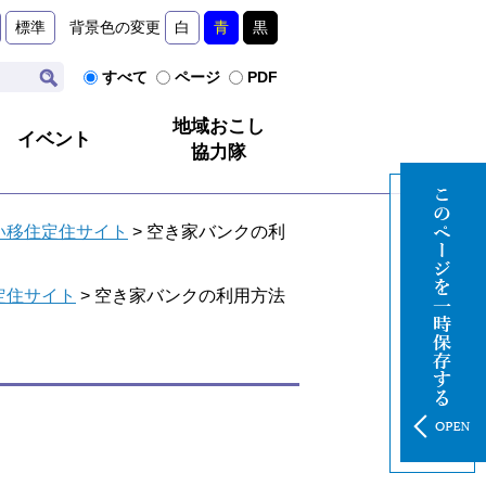
標準
背景色の変更
白
青
黒
すべて
ページ
PDF
地域おこし
イベント
協力隊
い移住定住サイト
>
空き家バンクの利
定住サイト
>
空き家バンクの利用方法