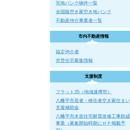
宅地バンク物件一覧
全国版空き家空き地バンク
不動産仲介事業者一覧
市内不動産情報
協定仲介者
市営住宅募集情報
支援制度
フラット35（地域連携型）
八幡平市若者・移住者空き家住まい
支援補助金
八幡平市木造住宅耐震改修工事助成
事業（募集開始時期にＨＰ掲載予