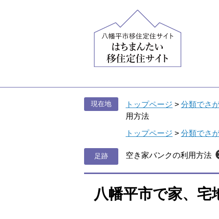
ペ
メ
ー
ニ
ジ
ュ
の
ー
先
を
頭
飛
で
ば
す
し
。
て
現在地
トップページ
>
分類でさ
本
用方法
文
トップページ
>
分類でさ
へ
空き家バンクの利用方法
八幡平市で家、宅