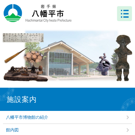
ペ
メ
ー
ニ
ジ
ュ
の
ー
先
を
頭
飛
で
ば
す
し
。
て
本
文
へ
本
文
施設案内
八幡平市博物館の紹介
館内図