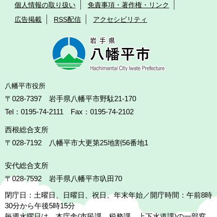
個人情報の取り扱い
免責事項・著作権・リンク
広告掲載
RSS配信
アクセシビリティ
八幡平市役所
〒028-7397 岩手県八幡平市野駄21-170
Tel：0195-74-2111 Fax：0195-74-2102
西根総合支所
〒028-7192
八幡平市大更第25地割56番地1
安代総合支所
〒028-7592
岩手県八幡平市叺田70
閉庁日：土曜日、日曜日、祝日、年末年始／開庁時間：午前8時
30分から午後5時15分
毎週水曜日は、本庁舎(市民課、税務課、上下水道課)の一部窓