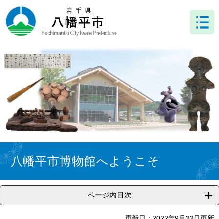
ペ
メ
ー
ニ
ジ
ュ
の
ー
先
を
頭
飛
で
ば
す
し
。
て
本
文
へ
本
文
八幡平市博物館へようこそ
ページ内目次
更新日：2022年9月22日更新