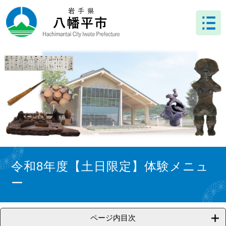
ペ
メ
ー
ニ
ジ
ュ
の
ー
先
を
頭
飛
で
ば
す
し
。
て
本
文
へ
本
文
令和8年度【土日限定】体験メニュ
ー
ページ内目次