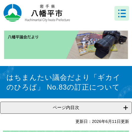
ペ
メ
ー
ニ
ジ
ュ
の
ー
先
を
頭
飛
で
ば
す
し
。
て
本
文
本
へ
文
はちまんたい議会だより「ギカイ
のひろば」 No.83の訂正について
ページ内目次
更新日：2026年6月11日更新