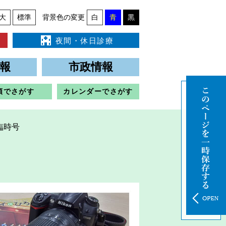
大
標準
背景色の変更
白
青
黒
夜間・休日診療
報
市政情報
類でさがす
カレンダーでさがす
臨時号