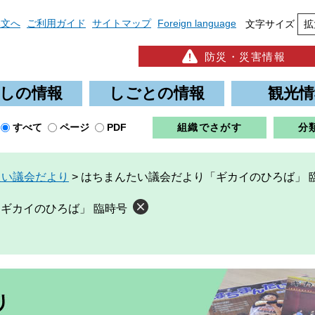
本文へ
ご利用ガイド
サイトマップ
Foreign language
文字サイズ
拡
防災・災害情報
しの情報
しごとの情報
観光情
すべて
ページ
PDF
組織でさがす
分
たい議会だより
>
はちまんたい議会だより「ギカイのひろば」 
ギカイのひろば」 臨時号