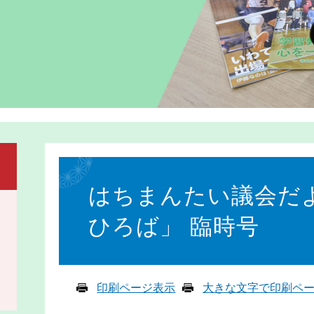
本
文
はちまんたい議会だ
ひろば」 臨時号
印刷ページ表示
大きな文字で印刷ペ