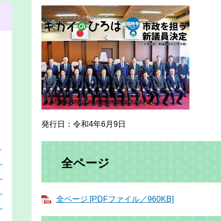
発行日：令和4年6月9日
）
全ページ
）
）
）
全ページ [PDFファイル／960KB]
）
）