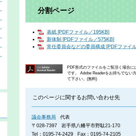
）
分割ページ
）
）
表紙 [PDFファイル／195KB]
）
新体制 [PDFファイル／575KB]
）
常任委員会などの委員構成 [PDFファイル／
）
PDF形式のファイルをご覧頂く場合には、A
です。
Adobe Readerをお持ち
て下さい。(無料)
このページに関するお問い合わせ先
議会事務局
代表
〒028-7397
岩手県八幡平市野駄21-170
Tel：0195-74-2429
Fax：0195-74-2105