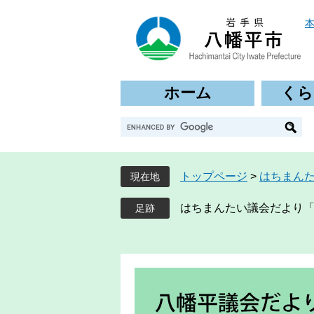
ペ
メ
ー
ニ
ジ
ュ
の
ー
先
を
ホーム
くら
頭
飛
で
ば
G
す
し
o
。
て
o
本
g
文
トップページ
>
はちまん
現在地
l
へ
e
はちまんたい議会だより「
カ
ス
タ
ム
検
索