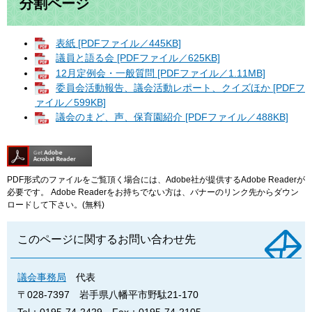
分割ページ
表紙 [PDFファイル／445KB]
議員と語る会 [PDFファイル／625KB]
12月定例会・一般質問 [PDFファイル／1.11MB]
委員会活動報告、議会活動レポート、クイズほか [PDFフ
ァイル／599KB]
議会のまど、声、保育園紹介 [PDFファイル／488KB]
PDF形式のファイルをご覧頂く場合には、Adobe社が提供するAdobe Readerが
必要です。
Adobe Readerをお持ちでない方は、バナーのリンク先からダウン
ロードして下さい。(無料)
このページに関するお問い合わせ先
議会事務局
代表
〒028-7397
岩手県八幡平市野駄21-170
Tel：0195-74-2429
Fax：0195-74-2105