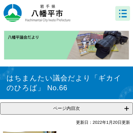
ペ
メ
ー
ニ
ジ
ュ
の
ー
先
を
頭
飛
で
ば
す
し
。
て
本
文
本
へ
文
はちまんたい議会だより「ギカイ
のひろば」 No.66
ページ内目次
更新日：2022年1月20日更新