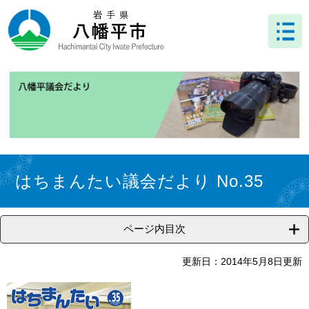
ペ
メ
ー
ニ
ジ
ュ
の
ー
先
を
頭
飛
で
ば
す
し
。
て
本
文
本
へ
文
はちまんたい議会だより No.35
ページ内目次
更新日：2014年5月8日更新