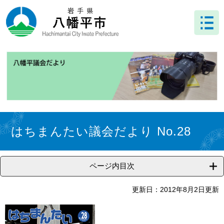
ペ
メ
ー
ニ
ジ
ュ
の
ー
先
を
頭
飛
で
ば
す
し
。
て
本
文
本
へ
文
はちまんたい議会だより No.28
ページ内目次
更新日：2012年8月2日更新