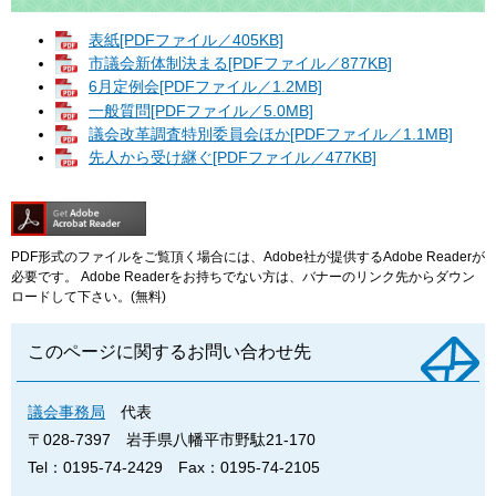
表紙[PDFファイル／405KB]
市議会新体制決まる[PDFファイル／877KB]
6月定例会[PDFファイル／1.2MB]
一般質問[PDFファイル／5.0MB]
議会改革調査特別委員会ほか[PDFファイル／1.1MB]
先人から受け継ぐ[PDFファイル／477KB]
PDF形式のファイルをご覧頂く場合には、Adobe社が提供するAdobe Readerが
必要です。
Adobe Readerをお持ちでない方は、バナーのリンク先からダウン
ロードして下さい。(無料)
このページに関するお問い合わせ先
議会事務局
代表
〒028-7397
岩手県八幡平市野駄21-170
Tel：0195-74-2429
Fax：0195-74-2105