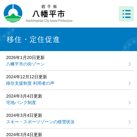
ペ
メ
ー
ニ
ジ
ュ
の
ー
先
を
本
頭
飛
文
移住・定住促進
で
ば
す
し
。
て
2026年1月20日更新
本
八幡平市の街ゾーン
文
へ
2024年12月12日更新
移住支援制度 利用者の声
2024年3月4日更新
宅地バンク制度
2024年3月4日更新
スキー・スポーツゾーンの積雪状況
2024年3月4日更新