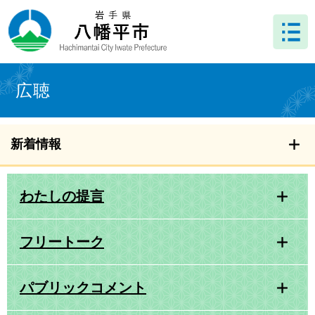
ペ
メ
ー
ニ
ジ
ュ
の
ー
先
を
本
頭
飛
文
広聴
で
ば
す
し
。
て
本
新着情報
文
へ
わたしの提言
フリートーク
パブリックコメント