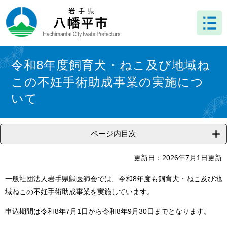
ペ
メ
ー
ニ
ジ
ュ
の
ー
先
を
本
頭
飛
文
令和8年度飼育犬・ねこ及び地域ね
で
ば
この不妊手術助成事業の実施につ
す
し
。
て
いて
本
文
へ
ページ内目次
更新日：2026年7月1日更新
一般社団法人岩手県獣医師会では、令和8年度も飼育犬・ねこ及び地
域ねこの不妊手術助成事業を実施しています。
申込期間は令和8年7月1日から令和8年9月30日までとなります。