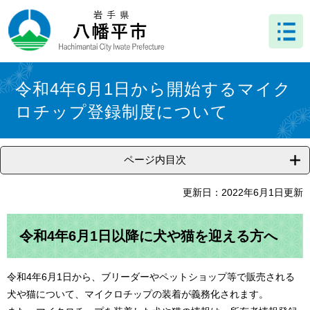
ペ
メ
ー
ニ
ジ
ュ
の
ー
先
を
本
頭
飛
文
令和4年6月1日から開始するマイク
で
ば
ロチップ登録制度について
す
し
。
て
本
文
ページ内目次
へ
更新日：2022年6月1日更新
令和4年6月1日以降に犬や猫を迎える方へ
令和4年6月1日から、ブリーダーやペットショップ等で販売される
犬や猫について、マイクロチップの装着が義務化されます。