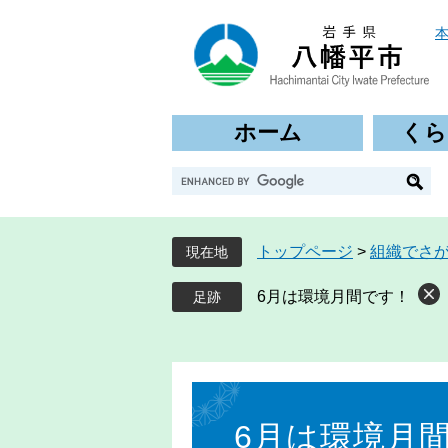
ペ
メ
ー
ニ
ジ
ュ
の
ー
先
を
ホーム
くら
頭
飛
で
ば
G
す
し
o
。
て
o
本
g
文
トップページ
>
組織でさ
現在地
l
へ
e
6月は環境月間です！
カ
ス
タ
ム
本
検
文
索
6月は環境月