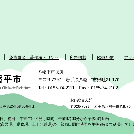
免責事項・著作権・リンク
広告掲載
RSS配信
アク
八幡平市役所
〒028-7397 岩手県八幡平市野駄21-170
Tel：0195-74-2111 Fax：0195-74-2102
安代総合支所
大更第25地割56番地1
〒028-7592
岩手県八幡平市叺田70
日、祝日、年末年始／開庁時間：午前8時30分から午後5時15分
(市民課、税務課、上下水道課)の一部窓口開庁時間を午後7時まで延長してい