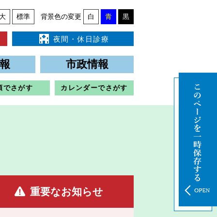
大
標準
背景色の変更
白
青
黒
夜間・休日診療
報
市政情報
類でさがす
カレンダーでさがす
重要なお知らせ