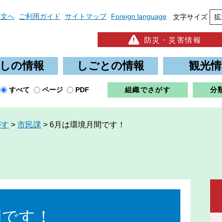
本文へ
ご利用ガイド
サイトマップ
Foreign language
文字サイズ
拡
防災・災害情報
しの情報
しごとの情報
観光情
すべて
ページ
PDF
組織でさがす
分
がす
>
市民課
>
6月は環境月間です！
間です！