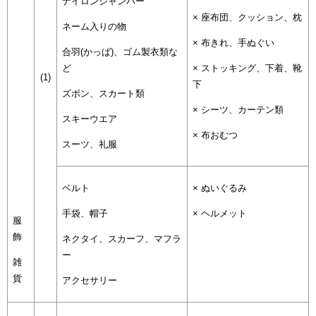
ナイロンジャンパー
× 座布団、クッション、枕
ネーム入りの物
× 布きれ、手ぬぐい
合羽(かっぱ)、ゴム製衣類な
ど
× ストッキング、下着、靴
(1)
下
ズボン、スカート類
× シーツ、カーテン類
スキーウエア
× 布おむつ
スーツ、礼服
ベルト
× ぬいぐるみ
手袋、帽子
× ヘルメット
服
飾
ネクタイ、スカーフ、マフラ
ー
雑
貨
アクセサリー