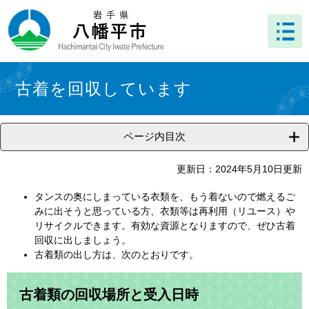
ペ
メ
ー
ニ
ジ
ュ
の
ー
先
を
本
頭
飛
文
古着を回収しています
で
ば
す
し
。
て
ページ内目次
本
文
へ
更新日：2024年5月10日更新
タンスの奥にしまっている衣類を、もう着ないので燃えるご
みに出そうと思っている方、衣類等は再利用（リユース）や
リサイクルできます。有効な資源となりますので、ぜひ古着
回収に出しましょう。
古着類の出し方は、次のとおりです。
古着類の回収場所と受入日時