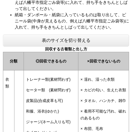
えば八幡平市指定ごみ袋等)に入れて、持ち手をきちんとしば
って出してください。
紙箱・ダンボール・紙袋に入っているものは取り出して、ビ
ニール袋(中身が見えるもの、例えば八幡平市指定ごみ袋等)に
入れて、持ち手をきちんとしばって出してください。
表のサイズを切り替える
回収する古着類と出し方
分類
◎回収できるもの
×回収できないもの
衣
トレーナー類(素材問わず)
× 濡れ、湿った衣類
類
セーター類 (素材問わず)
× カビの匂い、生えた衣類
皮製品(合成皮革も可)
× タオル、ハンカチ、雑巾
和服、浴衣(ゆかた)
× 着用不可能な汚れ、破れ
のあるもの
ジャージ(ネーム入りも可)
× 布団、毛布