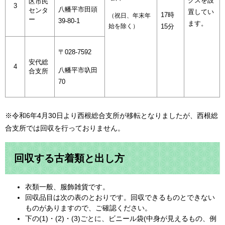
クスを設
区市民
3
八幡平市田頭
センタ
置してい
17時
（祝日、年末年
ー
39-80-1
ます。
始を除く）
15分
〒028-7592
安代総
4
八幡平市叺田
合支所
70
※令和6年4月30日より西根総合支所が移転となりましたが、西根総
合支所では回収を行っておりません。
回収する古着類と出し方
衣類一般、服飾雑貨です。
回収品目は次の表のとおりです。回収できるものとできない
ものがありますので、ご確認ください。
下の(1)・(2)・(3)ごとに、ビニール袋(中身が見えるもの、例