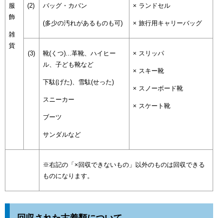
服
(2)
バッグ・カバン
× ランドセル
飾
(多少の汚れがあるものも可)
× 旅行用キャリーバッグ
雑
貨
(3)
靴(くつ)...革靴、ハイヒー
× スリッパ
ル、子ども靴など
× スキー靴
下駄(げた)、雪駄(せった)
× スノーボード靴
スニーカー
× スケート靴
ブーツ
サンダルなど
※右記の「×回収できないもの」以外のものは回収できる
ものになります。
回収された古着類について