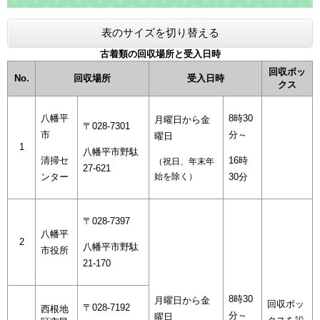
表のサイズを切り替える
古着類の回収場所と受入日時
回収ボッ
No.
回収場所
受入日時
クス
八幡平
8時30
月曜日から金
〒028-7301
市
分～
曜日
1
八幡平市野駄
清掃セ
16時
（祝日、年末年
27-621
ンター
始を除く）
30分
〒028-7397
八幡平
2
八幡平市野駄
市役所
21-170
8時30
月曜日から金
回収ボッ
〒028-7192
西根地
分～
曜日