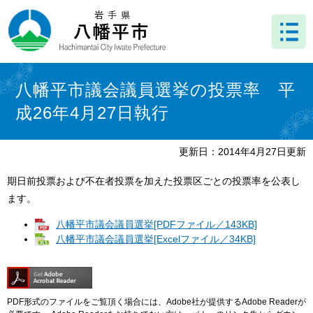
ペ
メ
ー
ニ
ジ
ュ
の
ー
先
を
本
頭
飛
文
八幡平市議会議員選挙の投票率 平
で
ば
成26年4月27日執行
す
し
。
て
本
更新日：2014年4月27日更新
文
へ
期日前投票および不在者投票を加えた投票区ごとの投票率を公表し
ます。
八幡平市議会議員選挙[PDFファイル／143KB]
八幡平市議会議員選挙[Excelファイル／34KB]
PDF形式のファイルをご覧頂く場合には、Adobe社が提供するAdobe Readerが