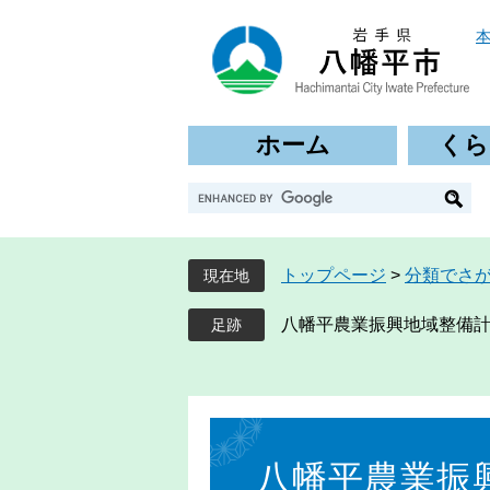
ペ
メ
ー
ニ
ジ
ュ
の
ー
先
を
ホーム
くら
頭
飛
で
ば
G
す
し
o
。
て
o
本
g
文
トップページ
>
分類でさ
現在地
l
へ
e
八幡平農業振興地域整備
カ
ス
タ
ム
本
検
文
索
八幡平農業振