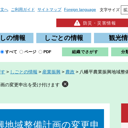
本文へ
ご利用ガイド
サイトマップ
Foreign language
文字サイズ
拡
防災・災害情報
しの情報
しごとの情報
観光情
すべて
ページ
PDF
組織でさがす
分
がす
>
しごとの情報
>
産業振興
>
農政
>
八幡平農業振興地域整
計画の変更申出を受け付けます
興地域整備計画の変更申