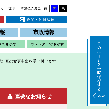
大
標準
背景色の変更
白
青
黒
夜間・休日診療
報
市政情報
類でさがす
カレンダーでさがす
備計画の変更申出を受け付けます
重要なお知らせ