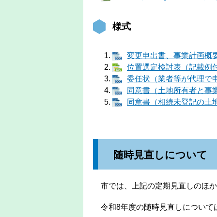
様式
変更申出書、事業計画概要書
位置選定検討表（記載例付き）
委任状（業者等が代理で申請
同意書（土地所有者と事業者
同意書（相続未登記の土地の
随時見直しについて
市では、上記の定期見直しのほか
令和8年度の随時見直しについて