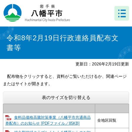
ペ
メ
ー
ニ
ジ
ュ
の
ー
先
を
本
頭
飛
文
令和8年2月19日行政連絡員配布文
で
ば
書等
す
し
。
て
本
更新日：2026年2月19日更新
文
へ
配布物をクリックすると、資料がご覧いただけるか、関連ページ
またはサイトが開きます。
表のサイズを切り替える
食料品価格高騰対策事業（八幡平市共通商品
全地区回覧
券配布）のお知らせ [PDFファイル／85KB]