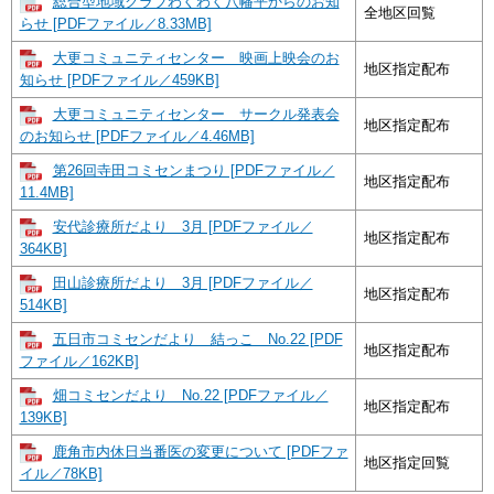
総合型地域クラブわくわく八幡平からのお知
全地区回覧
らせ [PDFファイル／8.33MB]
大更コミュニティセンター 映画上映会のお
地区指定配布
知らせ [PDFファイル／459KB]
大更コミュニティセンター サークル発表会
地区指定配布
のお知らせ [PDFファイル／4.46MB]
第26回寺田コミセンまつり [PDFファイル／
地区指定配布
11.4MB]
安代診療所だより 3月 [PDFファイル／
地区指定配布
364KB]
田山診療所だより 3月 [PDFファイル／
地区指定配布
514KB]
五日市コミセンだより 結っこ No.22 [PDF
地区指定配布
ファイル／162KB]
畑コミセンだより No.22 [PDFファイル／
地区指定配布
139KB]
鹿角市内休日当番医の変更について [PDFファ
地区指定回覧
イル／78KB]