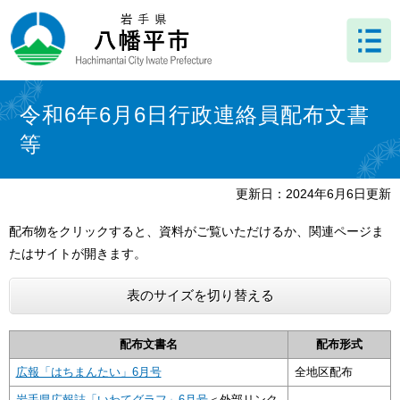
ペ
メ
ー
ニ
ジ
ュ
の
ー
先
を
本
頭
飛
文
令和6年6月6日行政連絡員配布文書
で
ば
等
す
し
。
て
本
更新日：2024年6月6日更新
文
へ
配布物をクリックすると、資料がご覧いただけるか、関連ページま
たはサイトが開きます。
表のサイズを切り替える
配布文書名
配布形式
広報「はちまんたい」6月号
全地区配布
岩手県広報誌「いわてグラフ」6月号
＜外部リンク