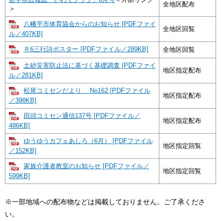
全地区配布
＞
八幡平市体育協会からのお知らせ [PDFファイ
全地区回覧
ル／407KB]
Ｒ6三行詩ポスター [PDFファイル／289KB]
全地区回覧
土砂災害防止法に基づく基礎調査 [PDFファイ
地区指定配布
ル／281KB]
松尾コミセンだより No162 [PDFファイル
地区指定配布
／398KB]
田頭コミセン通信137号 [PDFファイル／
地区指定配布
486KB]
ゆうゆうカフェあしろ（6月） [PDFファイル
地区指定回覧
／152KB]
家族介護者教室のお知らせ [PDFファイル／
地区指定回覧
599KB]
※一部地域への配布物などは掲載しておりません。ご了承くださ
い。