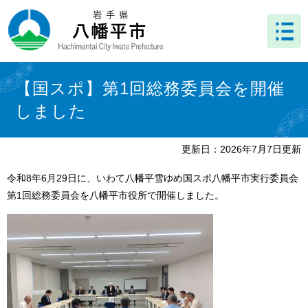
ペ
メ
ー
ニ
ジ
ュ
の
ー
先
を
本
頭
飛
文
【国スポ】第1回総務委員会を開催
で
ば
しました
す
し
。
て
本
更新日：2026年7月7日更新
文
へ
令和8年6月29日に、いわて八幡平雪ゆめ国スポ八幡平市実行委員会
第1回総務委員会を八幡平市役所で開催しました。