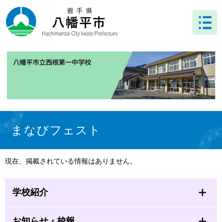
ペ
メ
ー
ニ
ジ
ュ
の
ー
先
を
頭
飛
で
ば
す
し
。
て
本
文
本
へ
文
まなびフェスト
現在、掲載されている情報はありません。
学校紹介
お知らせ・校報