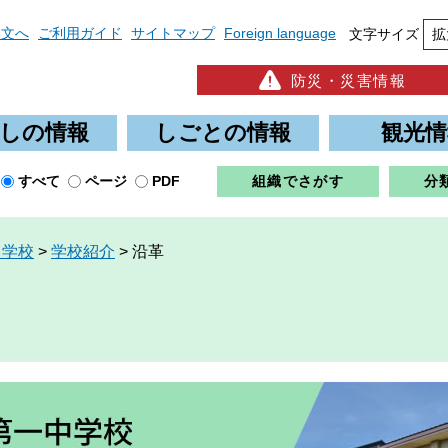
本文へ
ご利用ガイド
サイトマップ
Foreign language
文字サイズ
拡
防災・災害情報
しの情報
しごとの情報
観光情
すべて
ページ
PDF
組織でさがす
分
中学校
>
学校紹介
>
沿革