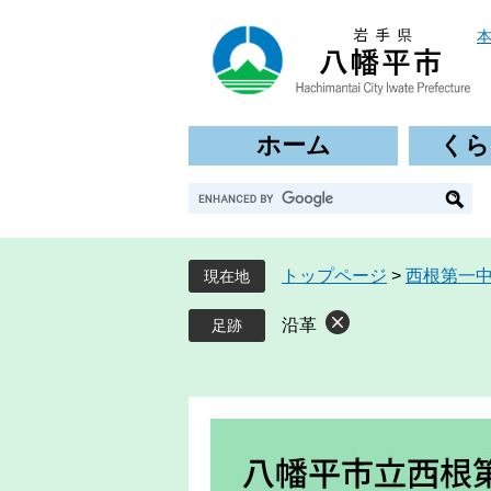
ペ
メ
ー
ニ
ジ
ュ
の
ー
先
を
ホーム
くら
頭
飛
で
ば
G
す
し
o
。
て
o
本
g
文
トップページ
>
西根第一
現在地
l
へ
e
沿革
カ
ス
タ
ム
検
索