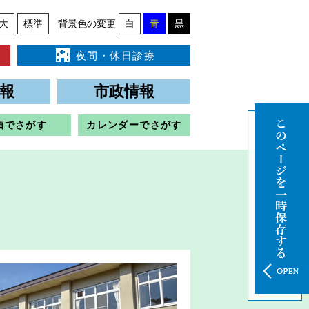
大
標準
背景色の変更
白
青
黒
夜間・休日診療
報
市政情報
類でさがす
カレンダーでさがす