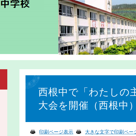
本
文
西根中で「わたしの
大会を開催（西根中
印刷ページ表示
大きな文字で印刷ペー