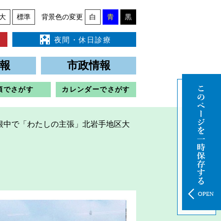
大
標準
背景色の変更
白
青
黒
夜間・休日診療
報
市政情報
類でさがす
カレンダーでさがす
根中で「わたしの主張」北岩手地区大