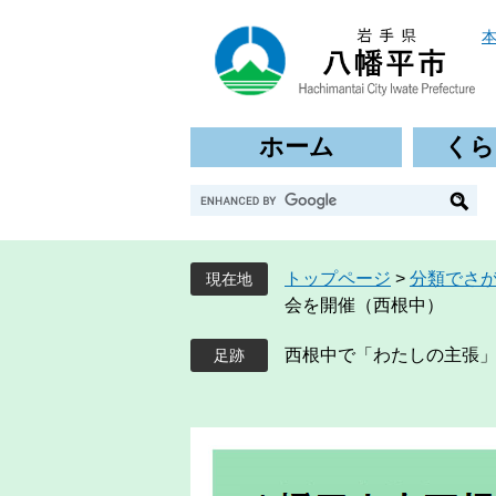
ペ
メ
ー
ニ
ジ
ュ
の
ー
先
を
ホーム
くら
頭
飛
で
ば
G
す
し
o
。
て
o
本
g
文
トップページ
>
分類でさ
現在地
l
へ
会を開催（西根中）
e
カ
西根中で「わたしの主張
ス
タ
ム
検
索