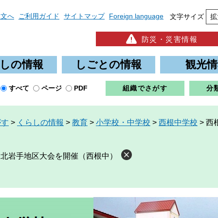
本文へ
ご利用ガイド
サイトマップ
Foreign language
文字サイズ
拡
防災・災害情報
しの情報
しごとの情報
観光情
すべて
ページ
PDF
組織でさがす
分
がす
>
くらしの情報
>
教育
>
小学校・中学校
>
西根中学校
>
西
」北岩手地区大会を開催（西根中）