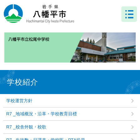
ペ
メ
ー
ニ
ジ
ュ
の
ー
先
を
頭
飛
で
ば
す
し
。
て
本
文
本
へ
文
学校紹介
学校運営方針
R7 _地域概況・沿革・学校教育目標
R7 _校舎外観・校歌
R7 _生徒数・日課表・学校医・PTA役員