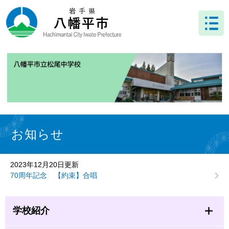
ペ
メ
ー
ニ
ジ
ュ
の
ー
先
を
頭
飛
で
ば
す
し
。
て
本
文
本
へ
文
お知らせ
2023年12月20日更新
70周年記念 【約束】合唱
学校紹介