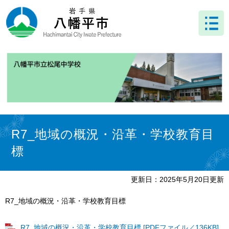
ペ
メ
ー
ニ
ジ
ュ
の
ー
先
を
頭
飛
で
ば
す
し
。
て
本
文
本
へ
文
R7_地域の概況・沿革・学校教育目
標
更新日：2025年5月20日更新
R7_地域の概況・沿革・学校教育目標​
R7_地域の概況・沿革・学校教育目標 [PDFファイル／136KB]