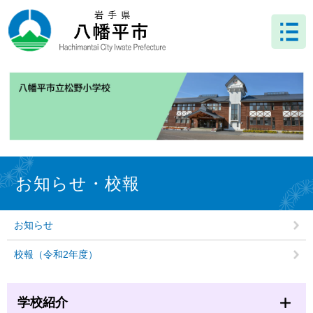
ペ
メ
ー
ニ
ジ
ュ
の
ー
先
を
頭
飛
で
ば
す
し
。
て
本
文
本
へ
文
お知らせ・校報
お知らせ
校報（令和2年度）
学校紹介