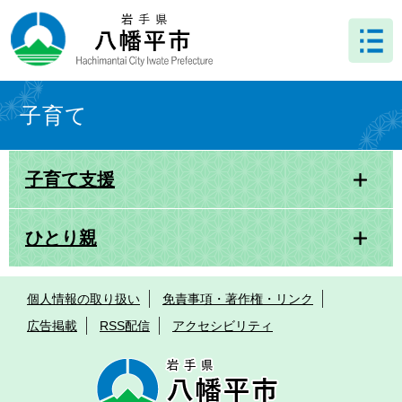
ペ
メ
ー
ニ
ジ
ュ
の
ー
先
を
本
頭
飛
文
子育て
で
ば
す
し
。
て
子育て支援
本
文
へ
ひとり親
個人情報の取り扱い
免責事項・著作権・リンク
広告掲載
RSS配信
アクセシビリティ