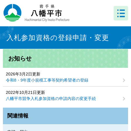
ペ
メ
ー
ニ
ジ
ュ
の
ー
先
を
本
頭
飛
文
入札参加資格の登録申請・変更
で
ば
す
し
。
て
お知らせ
本
文
へ
2026年3月2日更新
令和8・9年度小規模工事等契約希望者の登録
2022年10月21日更新
八幡平市競争入札参加資格の申請内容の変更手続
関連情報