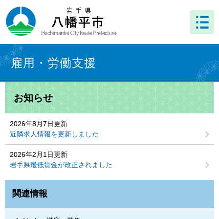
ペ
メ
ー
ニ
ジ
ュ
の
ー
先
を
本
頭
飛
文
雇用・労働支援
で
ば
す
し
。
て
お知らせ
本
文
へ
2026年8月7日更新
近隣求人情報を更新しました
2026年2月1日更新
岩手県最低賃金が改正されました
関連情報