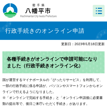
ペ
メ
ー
ニ
ジ
ュ
の
ー
先
を
本
頭
飛
文
行政手続きのオンライン申請
で
ば
す
し
。
て
更新日：2023年5月18日更新
本
文
へ
各種手続きがオンラインで申請可能になり
ました（行政手続きオンライン化）
国が運営するマイナポータルの「ぴったりサービス」を利用して、
一部の行政手続に係る申請が、パソコンやスマートフォンからオン
ラインで行えるようになりました。
※「オンラインで完結する手続き」と「オンライン申請後に必要書
類の提出等で、後日ご来庁いただく手続き」があります。