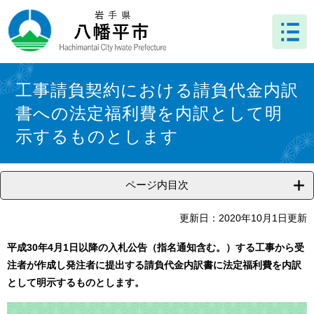
ペ
メ
ー
ニ
ジ
ュ
の
ー
先
を
本
頭
飛
文
工事請負契約における請負代金内訳
で
ば
書への法定福利費を内訳として明
す
し
。
て
示するものとします
本
文
へ
ページ内目次
更新日：2020年10月1日更新
平成30年4月1日以降の入札公告（指名通知含む。）する工事から受
注者が作成し発注者に提出する請負代金内訳書に法定福利費を内訳
として明示するものとします。