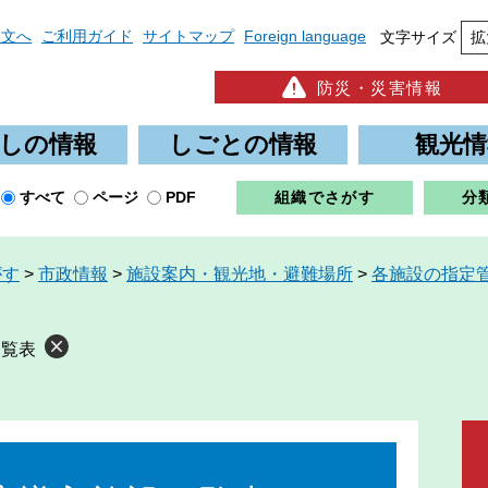
本文へ
ご利用ガイド
サイトマップ
Foreign language
文字サイズ
拡
防災・災害情報
しの情報
しごとの情報
観光情
すべて
ページ
PDF
組織でさがす
分
がす
>
市政情報
>
施設案内・観光地・避難場所
>
各施設の指定
一覧表