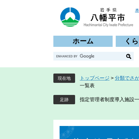
ペ
メ
ー
ニ
ジ
ュ
の
ー
先
を
ホーム
くら
頭
飛
で
ば
G
す
し
o
。
て
o
本
g
文
トップページ
>
分類でさ
現在地
l
へ
一覧表
e
カ
指定管理者制度導入施設
ス
タ
ム
検
本
索
文