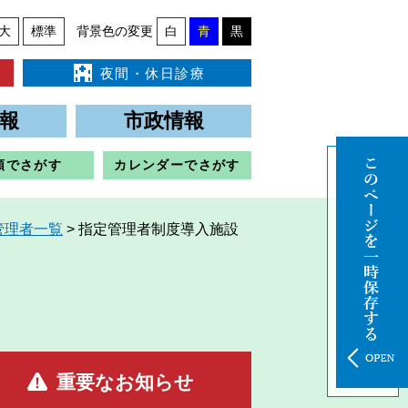
大
標準
背景色の変更
白
青
黒
夜間・休日診療
報
市政情報
類でさがす
カレンダーでさがす
管理者一覧
>
指定管理者制度導入施設
重要なお知らせ