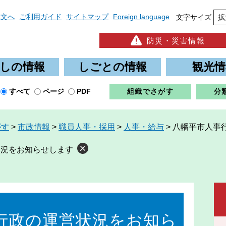
本文へ
ご利用ガイド
サイトマップ
Foreign language
文字サイズ
拡
防災・災害情報
しの情報
しごとの情報
観光情
すべて
ページ
PDF
組織でさがす
分
がす
>
市政情報
>
職員人事・採用
>
人事・給与
>
八幡平市人事
状況をお知らせします
行政の運営状況をお知ら