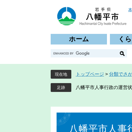
ペ
メ
ー
ニ
ジ
ュ
の
ー
先
を
ホーム
くら
頭
飛
で
ば
G
す
し
o
。
て
o
本
g
文
トップページ
>
分類でさ
現在地
l
へ
e
八幡平市人事行政の運営
カ
ス
タ
ム
本
検
文
索
八幡平市人事