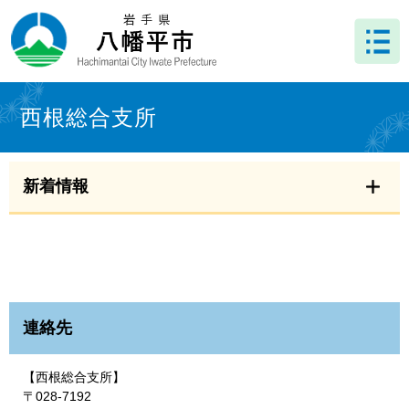
ペ
メ
ー
ニ
ジ
ュ
の
ー
先
を
本
頭
飛
文
西根総合支所
で
ば
す
し
。
て
本
新着情報
文
へ
連絡先
【西根総合支所】
〒028-7192